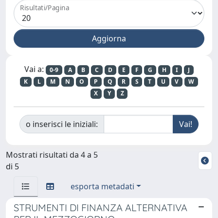
Risultati/Pagina
Vai a:
0-9
A
B
C
D
E
F
G
H
I
J
K
L
M
N
O
P
Q
R
S
T
U
V
W
X
Y
Z
o inserisci le iniziali:
Mostrati risultati da 4 a 5
di 5
esporta metadati
STRUMENTI DI FINANZA ALTERNATIVA