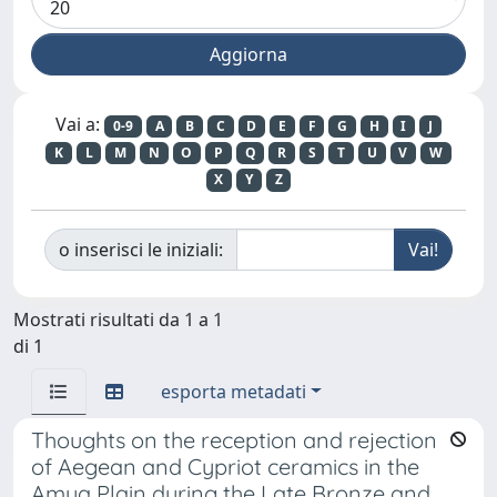
Vai a:
0-9
A
B
C
D
E
F
G
H
I
J
K
L
M
N
O
P
Q
R
S
T
U
V
W
X
Y
Z
o inserisci le iniziali:
Mostrati risultati da 1 a 1
di 1
esporta metadati
Thoughts on the reception and rejection
of Aegean and Cypriot ceramics in the
Amuq Plain during the Late Bronze and