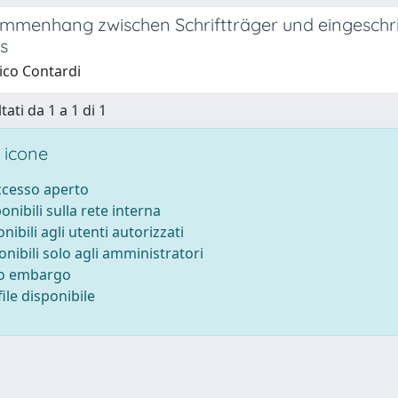
mmenhang zwischen Schriftträger und eingeschri
ls
ico Contardi
tati da 1 a 1 di 1
 icone
accesso aperto
ponibili sulla rete interna
onibili agli utenti autorizzati
onibili solo agli amministratori
to embargo
ile disponibile