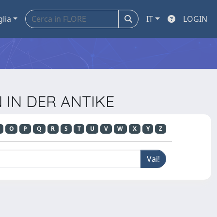
glia
IT
LOGIN
N IN DER ANTIKE
O
P
Q
R
S
T
U
V
W
X
Y
Z