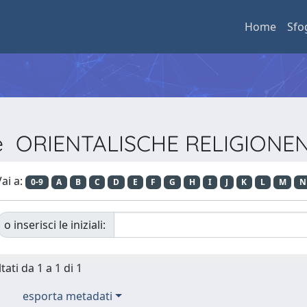
Home
Sfo
rie ORIENTALISCHE RELIGIONE
ai a:
0-9
A
B
C
D
E
F
G
H
I
J
K
L
M
N
o inserisci le iniziali:
tati da 1 a 1 di 1
esporta metadati