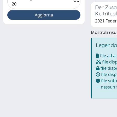
Der Zusa
Kultritua
2021 Feder
Mostrati risul
Legenda
file ad 
file dis
file disp
file disp
file sot
nessun f