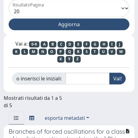
Risultati/Pagina
Vai a:
0-9
A
B
C
D
E
F
G
H
I
J
K
L
M
N
O
P
Q
R
S
T
U
V
W
X
Y
Z
o inserisci le iniziali:
Mostrati risultati da 1 a 5
di 5
esporta metadati
Branches of forced oscillations for a class