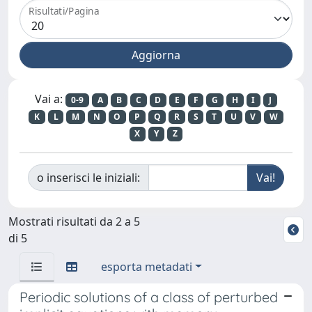
Risultati/Pagina
Vai a:
0-9
A
B
C
D
E
F
G
H
I
J
K
L
M
N
O
P
Q
R
S
T
U
V
W
X
Y
Z
o inserisci le iniziali:
Mostrati risultati da 2 a 5
di 5
esporta metadati
Periodic solutions of a class of perturbed