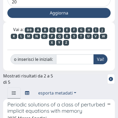
Vai a:
0-9
A
B
C
D
E
F
G
H
I
J
K
L
M
N
O
P
Q
R
S
T
U
V
W
X
Y
Z
o inserisci le iniziali:
Mostrati risultati da 2 a 5
di 5
esporta metadati
Periodic solutions of a class of perturbed
implicit equations with memory