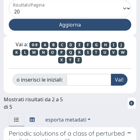
Risultati/Pagina
Vai a:
0-9
A
B
C
D
E
F
G
H
I
J
K
L
M
N
O
P
Q
R
S
T
U
V
W
X
Y
Z
o inserisci le iniziali:
Mostrati risultati da 2 a 5
di 5
esporta metadati
Periodic solutions of a class of perturbed