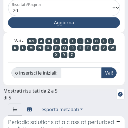
Risultati/Pagina
Vai a:
0-9
A
B
C
D
E
F
G
H
I
J
K
L
M
N
O
P
Q
R
S
T
U
V
W
X
Y
Z
o inserisci le iniziali:
Mostrati risultati da 2 a 5
di 5
esporta metadati
Periodic solutions of a class of perturbed