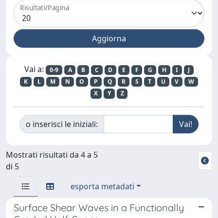
Risultati/Pagina
Vai a:
0-9
A
B
C
D
E
F
G
H
I
J
K
L
M
N
O
P
Q
R
S
T
U
V
W
X
Y
Z
o inserisci le iniziali:
Mostrati risultati da 4 a 5
di 5
esporta metadati
Surface Shear Waves in a Functionally