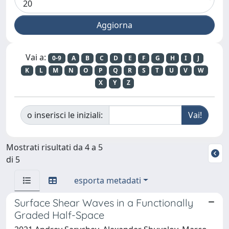
Vai a:
0-9
A
B
C
D
E
F
G
H
I
J
K
L
M
N
O
P
Q
R
S
T
U
V
W
X
Y
Z
o inserisci le iniziali:
Mostrati risultati da 4 a 5
di 5
esporta metadati
Surface Shear Waves in a Functionally
Graded Half-Space