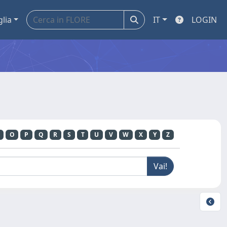
glia
IT
LOGIN
O
P
Q
R
S
T
U
V
W
X
Y
Z