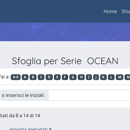
Home
Sfo
Sfoglia per Serie OCEAN
ai a:
0-9
A
B
C
D
E
F
G
H
I
J
K
L
M
N
o inserisci le iniziali:
tati da 8 a 14 di 14
esporta metadati