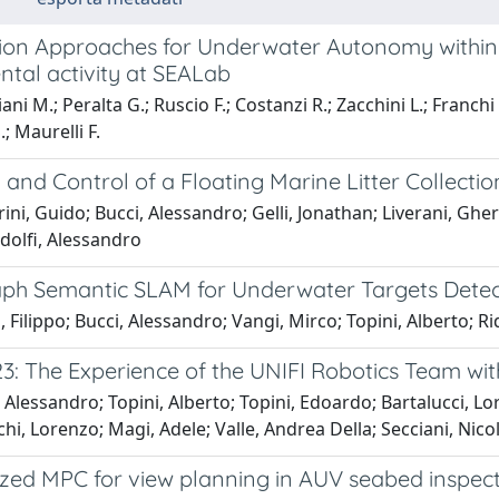
tion Approaches for Underwater Autonomy within
ntal activity at SEALab
ni M.; Peralta G.; Ruscio F.; Costanzi R.; Zacchini L.; Franchi M
; Maurelli F.
and Control of a Floating Marine Litter Collectio
ini, Guido; Bucci, Alessandro; Gelli, Jonathan; Liverani, Gher
dolfi, Alessandro
ph Semantic SLAM for Underwater Targets Detect
, Filippo; Bucci, Alessandro; Vangi, Mirco; Topini, Alberto; Ri
3: The Experience of the UNIFI Robotics Team wi
 Alessandro; Topini, Alberto; Topini, Edoardo; Bartalucci, Lo
hi, Lorenzo; Magi, Adele; Valle, Andrea Della; Secciani, Nicol
ed MPC for view planning in AUV seabed inspect