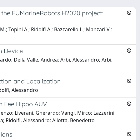
 the EUMarineRobots H2020 project:
.; Topini A.; Ridolfi A.; Bazzarello L.; Manzari V.;
n Device
ardo; Della Valle, Andrea; Arbi, Alessandro; Arbi,
ion and Localization
dolfi, Alessandro
th FeelHippo AUV
renzo; Liverani, Gherardo; Vangi, Mirco; Lazzerini,
a; Ridolfi, Alessandro; Allotta, Benedetto
ions