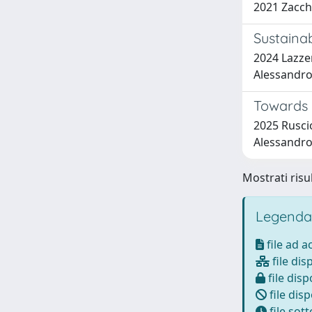
2021 Zacchin
Sustainab
2024 Lazzer
Alessandro;
Towards 
2025 Ruscio
Alessandro
Mostrati risul
Legenda
file ad 
file dis
file disp
file disp
file sot