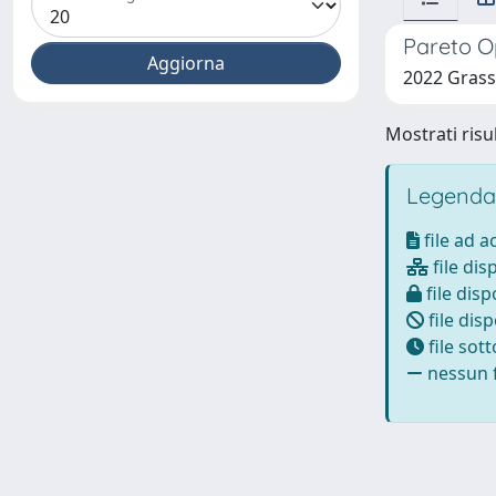
Pareto O
2022 Grasso
Mostrati risul
Legenda
file ad 
file dis
file disp
file disp
file sot
nessun f