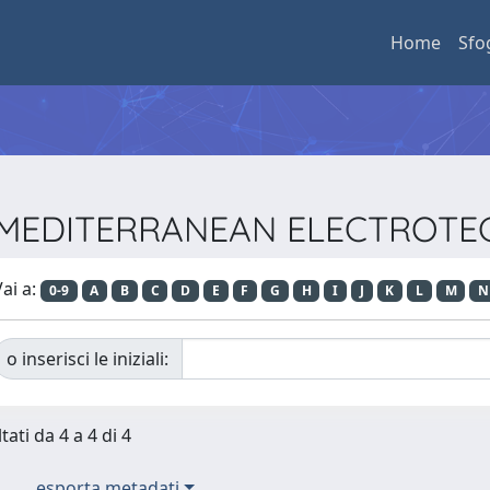
Home
Sfo
EEE MEDITERRANEAN ELECTRO
ai a:
0-9
A
B
C
D
E
F
G
H
I
J
K
L
M
N
o inserisci le iniziali:
tati da 4 a 4 di 4
esporta metadati