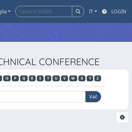
glia
IT
LOGIN
TECHNICAL CONFERENCE
O
P
Q
R
S
T
U
V
W
X
Y
Z