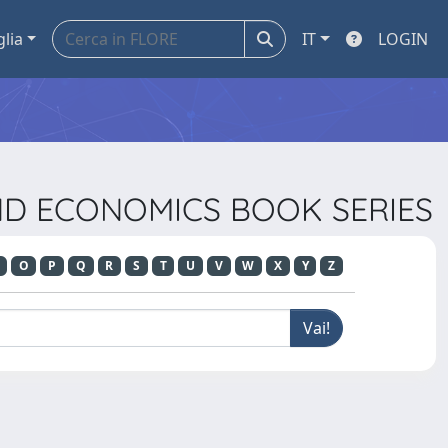
glia
IT
LOGIN
 AND ECONOMICS BOOK SERIES
O
P
Q
R
S
T
U
V
W
X
Y
Z