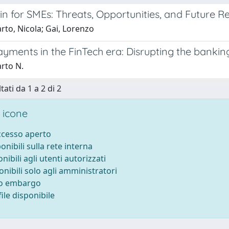
n for SMEs: Threats, Opportunities, and Future R
rto, Nicola; Gai, Lorenzo
yments in the FinTech era: Disrupting the bankin
arto N.
tati da 1 a 2 di 2
 icone
accesso aperto
ponibili sulla rete interna
onibili agli utenti autorizzati
onibili solo agli amministratori
to embargo
ile disponibile