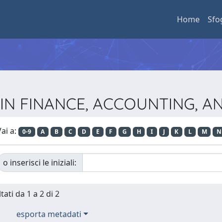
Home
Sfo
S IN FINANCE, ACCOUNTING,
ai a:
0-9
A
B
C
D
E
F
G
H
I
J
K
L
M
N
o inserisci le iniziali:
tati da 1 a 2 di 2
esporta metadati