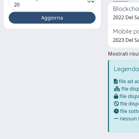
Blockchai
2022 Del Sa
Mobile pa
2023 Del S
Mostrati risul
Legenda
file ad 
file dis
file disp
file disp
file sot
nessun f