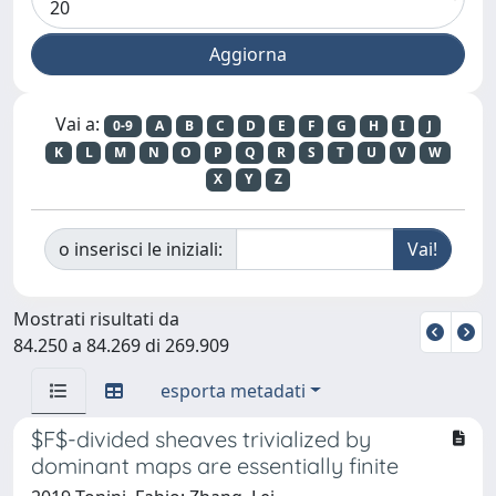
Vai a:
0-9
A
B
C
D
E
F
G
H
I
J
K
L
M
N
O
P
Q
R
S
T
U
V
W
X
Y
Z
o inserisci le iniziali:
Mostrati risultati da
84.250 a 84.269 di 269.909
esporta metadati
$F$-divided sheaves trivialized by
dominant maps are essentially finite