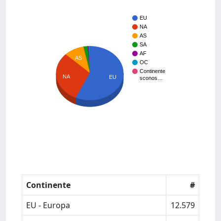
EU
NA
AS
SA
AF
AS
OC
Continente
NA
EU
sconos…
Continente
#
EU - Europa
12.579