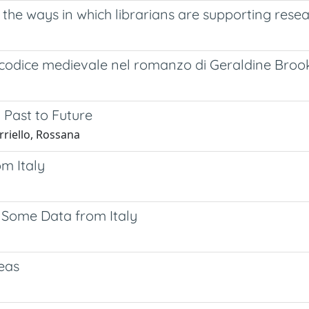
the ways in which librarians are supporting resear
 un codice medievale nel romanzo di Geraldine Broo
 Past to Future
rriello, Rossana
om Italy
: Some Data from Italy
reas