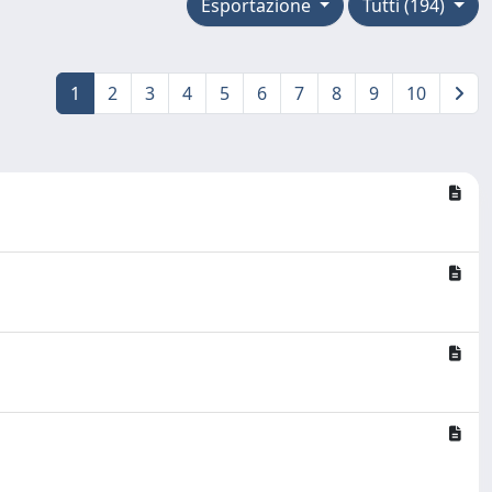
Esportazione
Tutti (194)
1
2
3
4
5
6
7
8
9
10