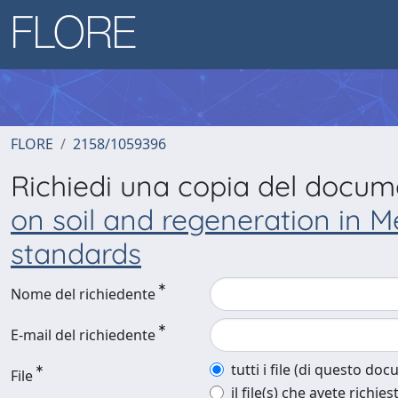
FLORE
2158/1059396
Richiedi una copia del docu
on soil and regeneration in M
standards
Nome del richiedente
E-mail del richiedente
tutti i file (di questo do
File
il file(s) che avete richies