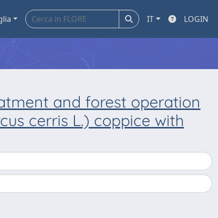
glia
IT
LOGIN
reatment and forest operation
us cerris L.) coppice with