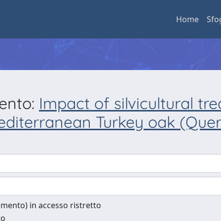
Home
Sfo
mento:
Impact of silvicultural t
editerranean Turkey oak (Querc
cumento) in accesso ristretto
to