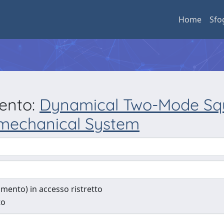
Home
Sfo
mento:
Dynamical Two-Mode Squ
omechanical System
cumento) in accesso ristretto
to