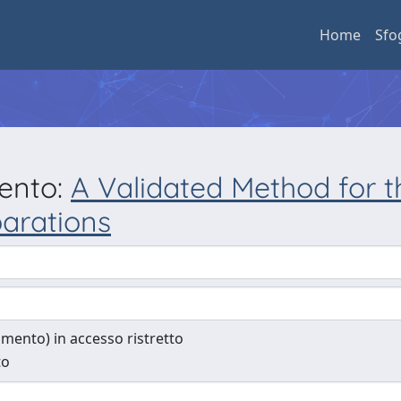
Home
Sfo
mento:
A Validated Method for t
arations
cumento) in accesso ristretto
to