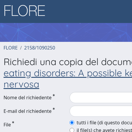
FLORE
2158/1090250
Richiedi una copia del docu
eating disorders: A possible 
nervosa
Nome del richiedente
E-mail del richiedente
tutti i file (di questo do
File
il file(s) che avete richies