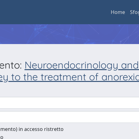
Home
Sfo
mento:
Neuroendocrinology and 
key to the treatment of anorex
cumento) in accesso ristretto
to