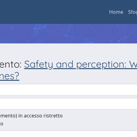
Home
Sfo
mento:
Safety and perception: 
mes?
cumento) in accesso ristretto
to