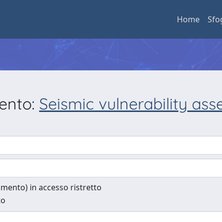
Home
Sfo
mento:
Seismic vulnerability ass
cumento) in accesso ristretto
to