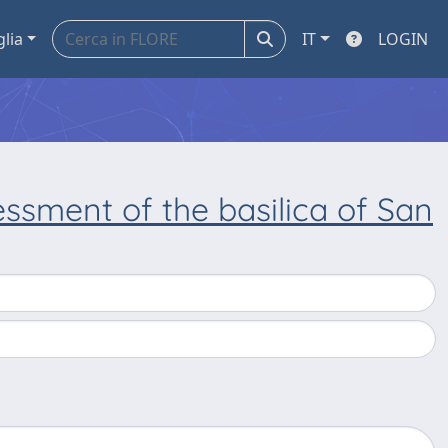
glia
IT
LOGIN
essment of the basilica of San