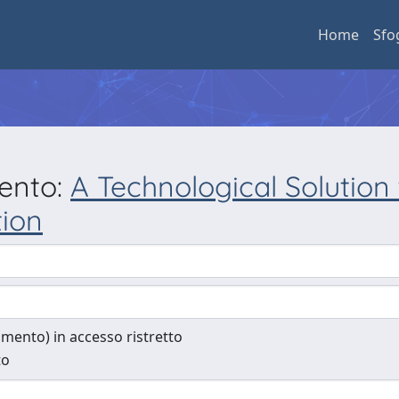
Home
Sfo
mento:
A Technological Solutio
tion
cumento) in accesso ristretto
to