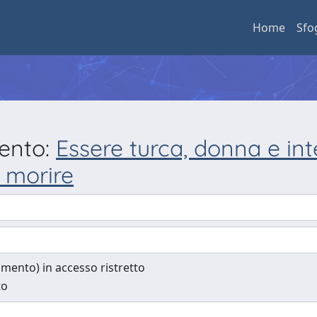
Home
Sfo
mento:
Essere turca, donna e int
a morire
cumento) in accesso ristretto
to