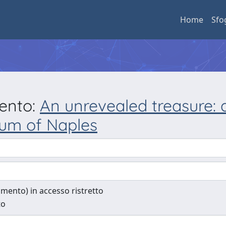
Home
Sfo
mento:
An unrevealed treasure: 
eum of Naples
cumento) in accesso ristretto
to