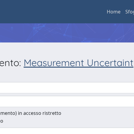
Home
Sfo
mento:
Measurement Uncertaint
cumento) in accesso ristretto
to