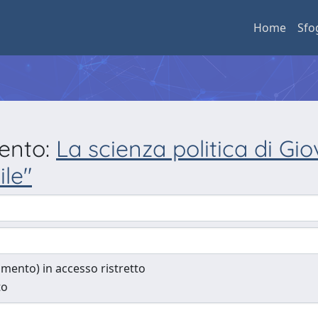
Home
Sfo
mento:
La scienza politica di Gio
ile"
cumento) in accesso ristretto
to