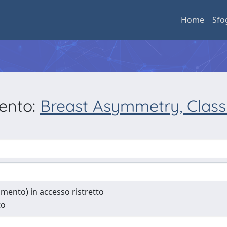
Home
Sfo
mento:
Breast Asymmetry, Classi
cumento) in accesso ristretto
to