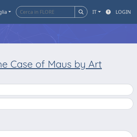
glia
IT
LOGIN
he Case of Maus by Art