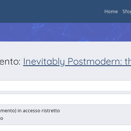
Home
Sfo
mento:
Inevitably Postmodern: t
cumento) in accesso ristretto
to