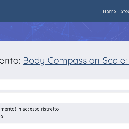
Home
Sfo
mento:
Body Compassion Scale: A
cumento) in accesso ristretto
to