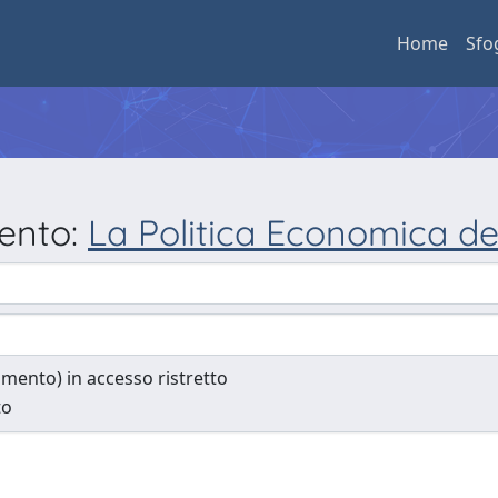
Home
Sfo
mento:
La Politica Economica dei
cumento) in accesso ristretto
to