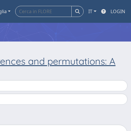
glia
IT
LOGIN
rrences and permutations: A