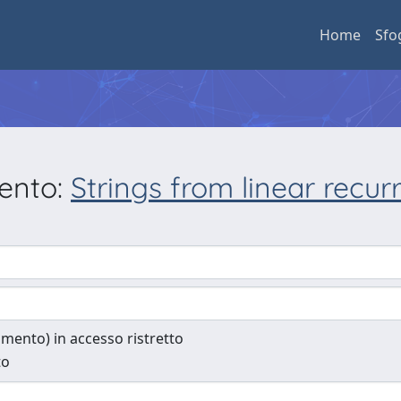
Home
Sfo
mento:
Strings from linear recu
cumento) in accesso ristretto
to