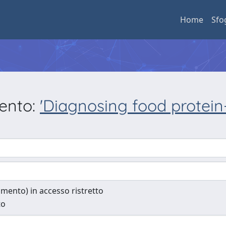
Home
Sfo
mento:
'Diagnosing food protein
cumento) in accesso ristretto
to