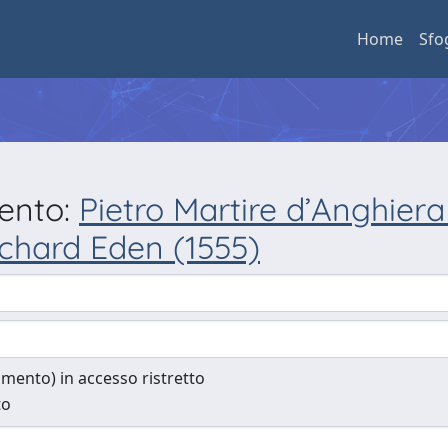
Home
Sfo
mento:
Pietro Martire d’Anghiera 
chard Eden (1555)
cumento) in accesso ristretto
to