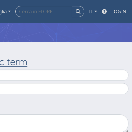
glia
IT
LOGIN
c term