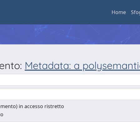
Home
Sfo
mento:
Metadata: a polysemanti
cumento) in accesso ristretto
to