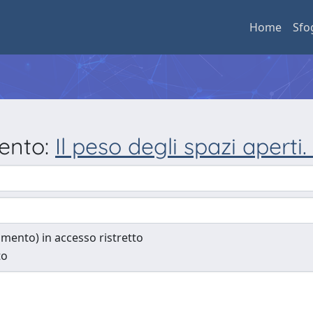
Home
Sfo
mento:
Il peso degli spazi aperti.
cumento) in accesso ristretto
to