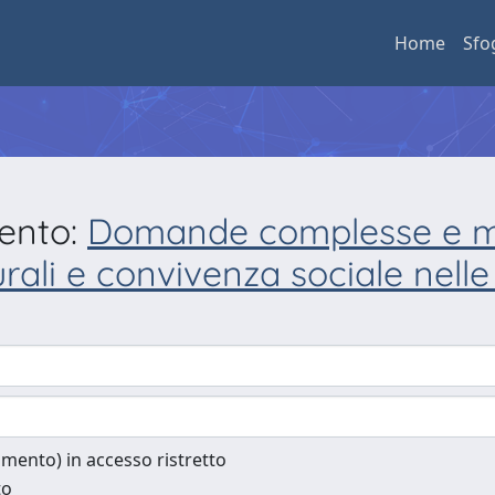
Home
Sfo
mento:
Domande complesse e mol
urali e convivenza sociale nell
cumento) in accesso ristretto
to