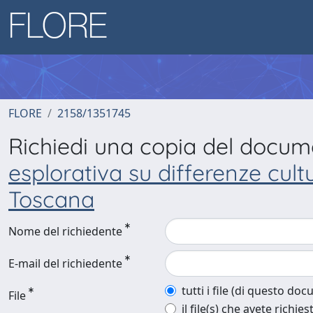
FLORE
2158/1351745
Richiedi una copia del docu
esplorativa su differenze cult
Toscana
Nome del richiedente
E-mail del richiedente
tutti i file (di questo do
File
il file(s) che avete richies