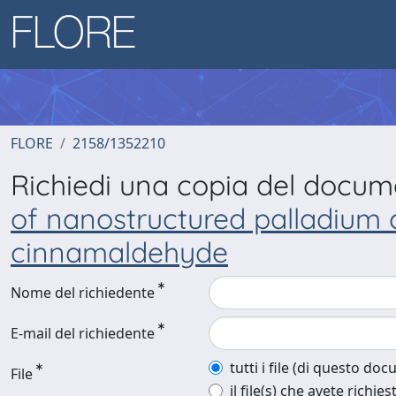
FLORE
2158/1352210
Richiedi una copia del docu
of nanostructured palladium c
cinnamaldehyde
Nome del richiedente
E-mail del richiedente
tutti i file (di questo do
File
il file(s) che avete richies