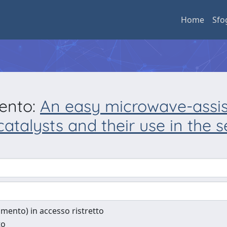
Home
Sfo
mento:
An easy microwave-assist
atalysts and their use in the 
cumento) in accesso ristretto
to