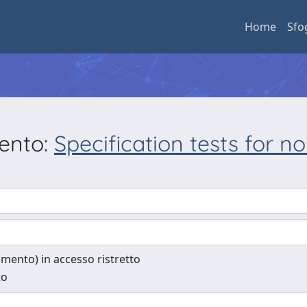
Home
Sfo
mento:
Specification tests for n
cumento) in accesso ristretto
to