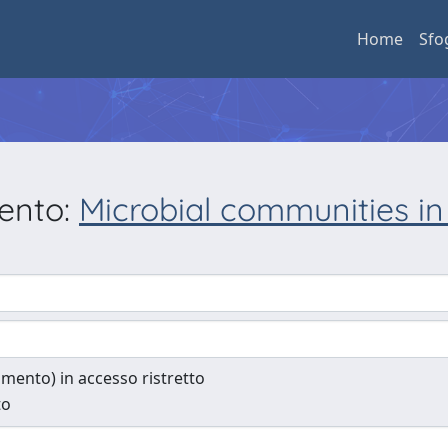
Home
Sfo
mento:
Microbial communities in
cumento) in accesso ristretto
to