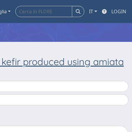
glia
IT
LOGIN
 kefir produced using amiata