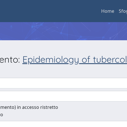
Home
Sfo
mento:
Epidemiology of tubercolo
cumento) in accesso ristretto
to