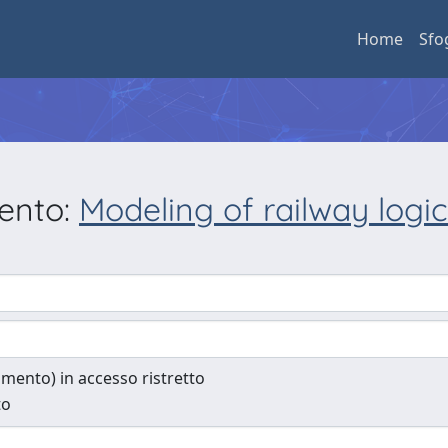
Home
Sfo
mento:
Modeling of railway logic
cumento) in accesso ristretto
to