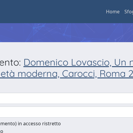
Home
Sfo
mento:
Domenico Lovascio, Un no
a età moderna, Carocci, Roma 2
cumento) in accesso ristretto
to