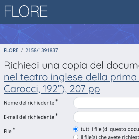
FLORE
2158/1391837
Richiedi una copia del docu
nel teatro inglese della prim
Carocci, 192”), 207 pp
Nome del richiedente
E-mail del richiedente
tutti i file (di questo do
File
il file(s) che avete richies