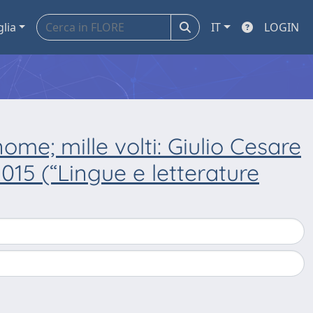
glia
IT
LOGIN
me; mille volti: Giulio Cesare
015 (“Lingue e letterature