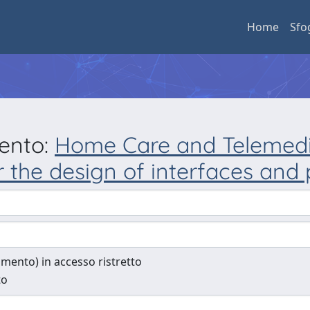
Home
Sfo
mento:
Home Care and Telemedic
r the design of interfaces and
cumento) in accesso ristretto
to