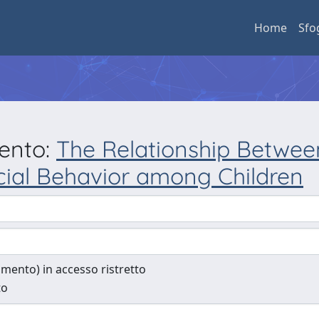
Home
Sfo
mento:
The Relationship Betwee
cial Behavior among Children
cumento) in accesso ristretto
to