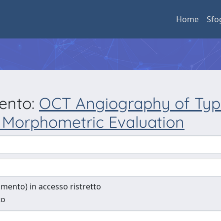
Home
Sfo
mento:
OCT Angiography of Typ
A Morphometric Evaluation
cumento) in accesso ristretto
to