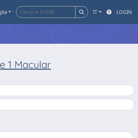
glia
IT
LOGIN
e 1 Macular