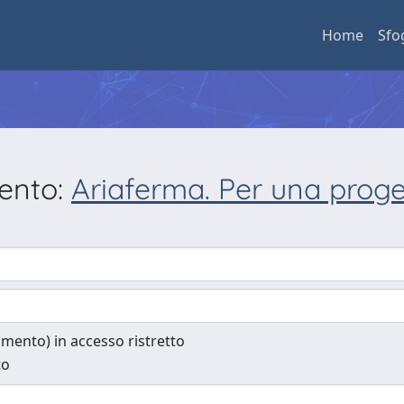
Home
Sfo
mento:
Ariaferma. Per una proget
cumento) in accesso ristretto
to