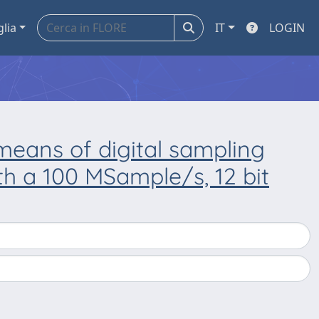
glia
IT
LOGIN
eans of digital sampling
th a 100 MSample/s, 12 bit