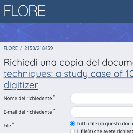
FLORE
2158/218459
Richiedi una copia del docu
techniques: a study case of 1
digitizer
Nome del richiedente
E-mail del richiedente
tutti i file (di questo do
File
il file(s) che avete richies