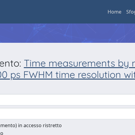
Home
Sfo
mento:
Time measurements by m
00 ps FWHM time resolution wi
cumento) in accesso ristretto
to