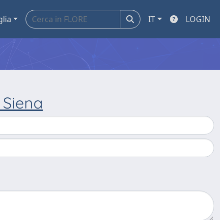
glia
IT
LOGIN
i Siena