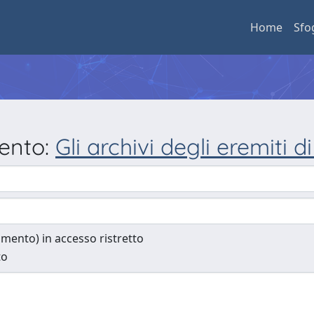
Home
Sfo
mento:
Gli archivi degli eremiti d
cumento) in accesso ristretto
to