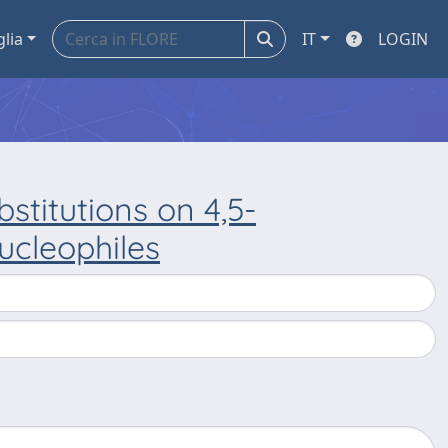
glia
IT
LOGIN
stitutions on 4,5-
ucleophiles