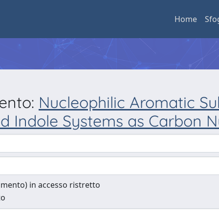
Home
Sfo
mento:
Nucleophilic Aromatic Sub
nd Indole Systems as Carbon N
cumento) in accesso ristretto
to