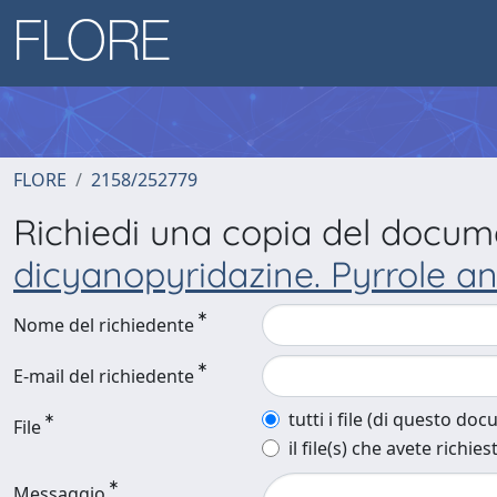
FLORE
2158/252779
Richiedi una copia del docu
dicyanopyridazine. Pyrrole a
Nome del richiedente
E-mail del richiedente
tutti i file (di questo do
File
il file(s) che avete richies
Messaggio